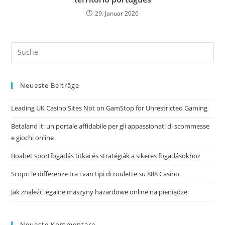
29. Januar 2026
Neueste Beiträge
Leading UK Casino Sites Not on GamStop for Unrestricted Gaming
Betaland it: un portale affidabile per gli appassionati di scommesse
e giochi online
Boabet sportfogadás titkai és stratégiák a sikeres fogadásokhoz
Scopri le differenze tra i vari tipi di roulette su 888 Casino
Jak znaleźć legalne maszyny hazardowe online na pieniądze
Neueste Kommentare