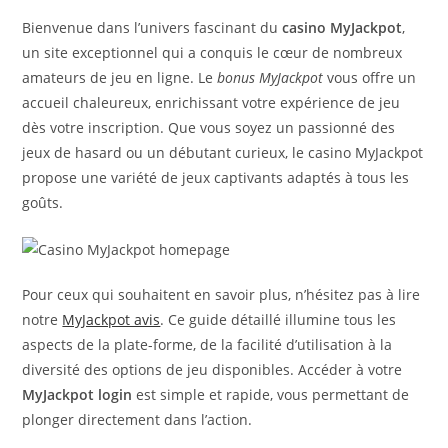
Bienvenue dans l’univers fascinant du
casino MyJackpot
,
un site exceptionnel qui a conquis le cœur de nombreux
amateurs de jeu en ligne. Le
bonus MyJackpot
vous offre un
accueil chaleureux, enrichissant votre expérience de jeu
dès votre inscription. Que vous soyez un passionné des
jeux de hasard ou un débutant curieux, le casino MyJackpot
propose une variété de jeux captivants adaptés à tous les
goûts.
Pour ceux qui souhaitent en savoir plus, n’hésitez pas à lire
notre
MyJackpot avis
. Ce guide détaillé illumine tous les
aspects de la plate-forme, de la facilité d’utilisation à la
diversité des options de jeu disponibles. Accéder à votre
MyJackpot login
est simple et rapide, vous permettant de
plonger directement dans l’action.